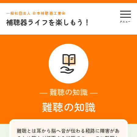
一般社団法人 日本補聴器工業会
補聴器ライフを楽しもう！
― 難聴の知識 ―
難聴の知識
難聴とは耳から脳へ音が伝わる経路に障害があ